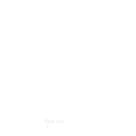
Online-
Terminbuchung
Pannen- &
Schadenhilfe
Service für
Reisemobile
Teile &
Zubehör
Rückrufe &
Umrüstungen
Über uns