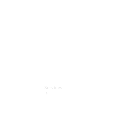
Junge
Sterne
Digitale
Extras
Services