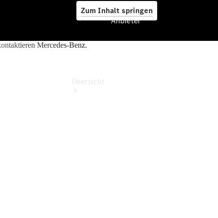
Zum Inhalt springen
Anbieter
Anbieter
Übersicht
Startseite
Ansprechpartner
finden
Beratung
vereinbaren
Servicetermin