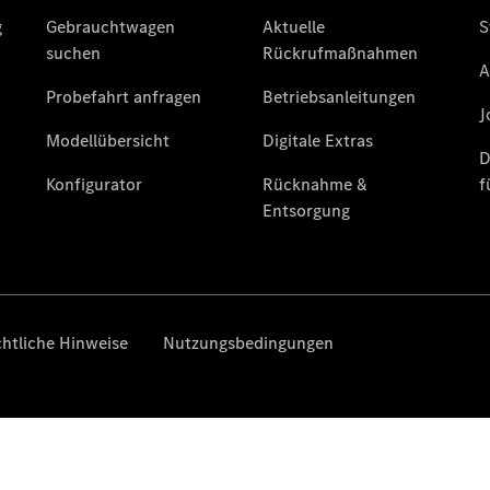
Finanzierung
Gewerbekunden
Kurzfristig
verfügbare
Angebote
V-Klasse
V-Klasse
Marco Polo
Limousinen
Der
elektrische
CLA mit EQ-
Technologie
Der neue
CLA
EQE