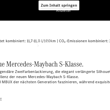
Zum Inhalt springen
Anbieter
Anbieter
 kombiniert: 11,7-11,0 l/100km | CO₂-Emissionen kombiniert: 
Übersicht
neue Mercedes‑Maybach S‑Klasse.
legendäre Zweifarbenlackierung, die elegant verlängerte Silhou
llenz der neuen Mercedes-Maybach S-Klasse.
Startseite
 MBUX der nächsten Generation faszinieren, während exquisite
Ansprechpartner
finden
Beratung
:
vereinbaren
Servicetermin