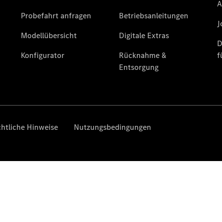
Übersicht
140 Jahre
Innovation
Mercedes-
Benz
Store
Neuwagenangebote
Leasing
Privatkunden
Leasing
Gewerbekunden
Finanzierung
Privatkunden