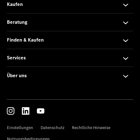
Der neue
GLB
Der neue
GLB –
elektrisch
Der neue
GLC SUV –
elektrisch
GLC SUV
GLC Coupé
GLE SUV
GLE Coupé
GLS
Mercedes-
Maybach
GLS
G-Klasse
T-Modelle
/ Kombis