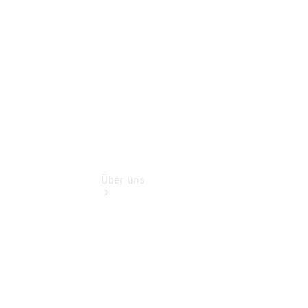
Finanzdienste
Digitale
Extras
Über uns
Übersicht
Kontakt