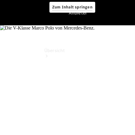
Zum Inhalt springen
Anbieter
Anbieter
Übersicht
Startseite
Ansprechpartner
finden
Beratung
vereinbaren
Servicetermin