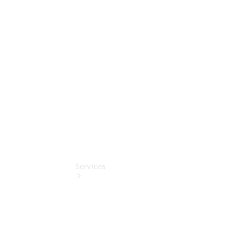
Sterne -
elektrisch
Mercedes-
Benz
Online
Store
Services