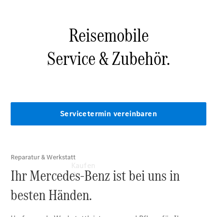
vereinbaren
Probefahrt
vereinbaren
Konfigurator
Modellübersicht
Tel: +49
7461 1789 0
Kaufen