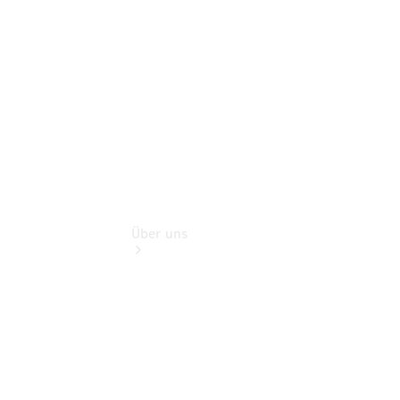
Finanzdienste
Digitale
Extras
Über uns
Übersicht
Kontakt