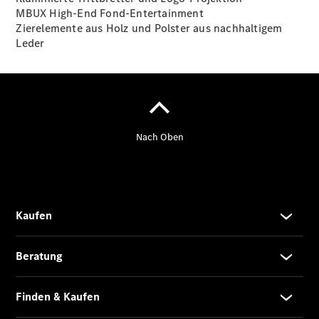
MBUX High-End Fond-Entertainment
Zierelemente aus Holz und Polster aus nachhaltigem
Übersicht
Leder
140 Jahre
Innovation
Mercedes-
Benz
Store
Neuwagenangebote
Leasing
Privatkunden
Leasing
Gewerbekunden
Finanzierung
Privatkunden