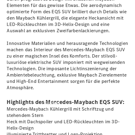
vereinbaren
Elementen für das gewisse Etwas. Die aerodynamisch
Probefahrt
optimierte Form des EQS SUV brilliert durch Details wie
vereinbaren
den Maybach Kühlergrill, die elegante Heckansicht mit
Konfigurator
LED-Rückleuchten im 3D-Helix-Design und eine
Modellübersicht
Auswahl an exklusiven Zweifarbenlackierungen.
Tel: +49
7461 1789 0
Innovative Materialien und herausragende Technologien
machen das Interieur des Mercedes-Maybach EQS SUV
zu einer magischen Insel des Komforts. Der stilvoll-
luxuriöse elektrische SUV imponiert mit wegweisenden
Technologien. Die imposante Lichtinszenierung der
Ambientebeleuchtung, exklusive Maybach Zierelemente
und High-End Entertainment sorgen für die perfekte
Atmosphäre.
Highlights des Mercedes-Maybach EQS SUV:
Kaufen
Mercedes-Maybach Kühlergrill mit Schriftzug und
stehendem Stern
Heck mit Dachspoiler und LED-Rückleuchten im 3D-
Helix-Design
illuminierte Trittbretter und Logo-Projektion