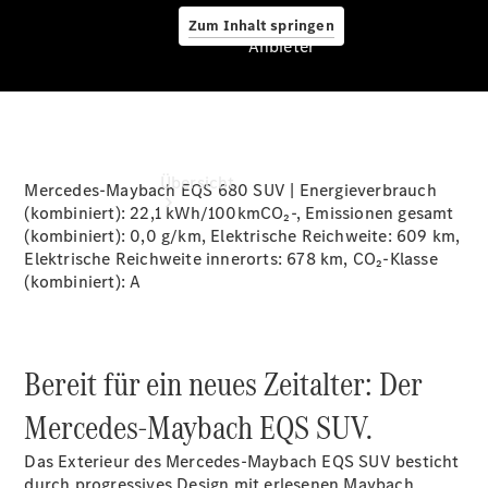
Zum Inhalt springen
Anbieter
Anbieter
Übersicht
Mercedes-Maybach EQS 680 SUV | Energieverbrauch
(kombiniert):
22,1 kWh/100kmCO₂-
, Emissionen gesamt
(kombiniert):
0,0 g/km
, Elektrische Reichweite:
609 km
,
Elektrische Reichweite innerorts:
678 km
, CO₂-Klasse
(kombiniert): A
Startseite
Bereit für ein neues Zeitalter: Der
Ansprechpartner
finden
Mercedes‑Maybach EQS SUV.
Beratung
vereinbaren
Das Exterieur des Mercedes-Maybach EQS SUV besticht
Servicetermin
durch progressives Design mit erlesenen Maybach