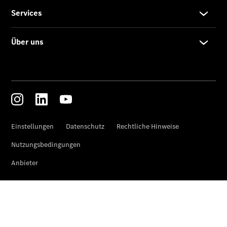
Finanzierung
Gewerbekunden
Kurzfristig
verfügbare
Angebote
V-Klasse
V-Klasse
Marco Polo
Limousinen
Der
elektrische
CLA mit EQ-
Technologie
Der neue
CLA
EQE