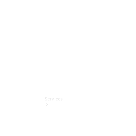
Sterne -
elektrisch
Mercedes-
Benz
Online
Store
Services