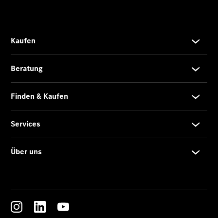
Limousine -
elektrisch
EQS
Limousine -
elektrisch
C-Klasse
Limousine
C-Klasse
Limousine -
elektrisch
E-Klasse
Limousine
S-Klasse
Limousine
S-Klasse
Lang
Mercedes-
Maybach S-
Klasse
SUVs