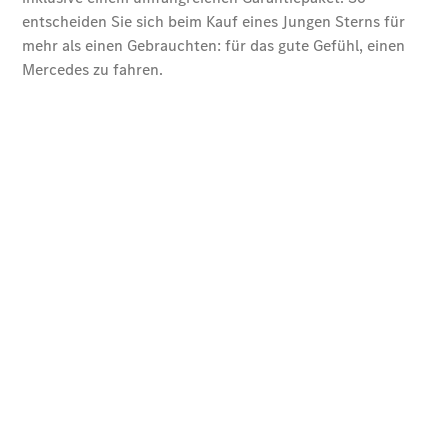
Übersicht
140 Jahre
Innovation
Mercedes-
Benz
Store
Neuwagenangebote
Leasing
Privatkunden
Leasing
Gewerbekunden
Finanzierung
Privatkunden