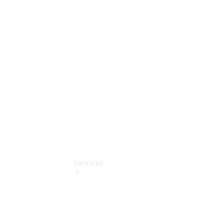
Sterne -
elektrisch
Mercedes-
Benz
Online
Store
Services