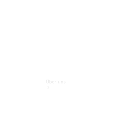
Finanzdienste
Digitale
Extras
Über uns
Übersicht
Kontakt