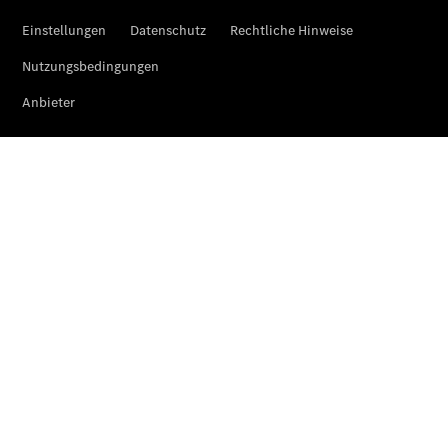
Der neue
GLA
Der neue
elektrische
GLA
EQA –
elektrisch
EQE SUV –
elektrisch
EQS SUV –
elektrisch
G-Klasse –
elektrisch
Mercedes-
Maybach
EQS SUV –
elektrisch