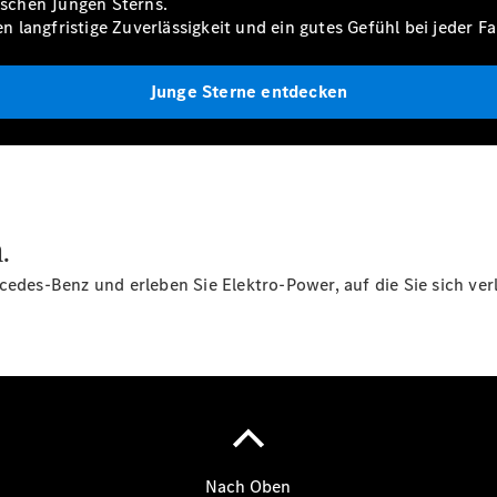
rischen Jungen Sterns.
n langfristige Zuverlässigkeit und ein gutes Gefühl bei jeder Fa
Übersicht
140 Jahre
Junge Sterne entdecken
Innovation
Mercedes-
Benz
Store
Neuwagenangebote
n.
cedes-Benz und erleben Sie Elektro-Power, auf die Sie sich ve
Leasing
Privatkunden
Leasing
Gewerbekunden
Finanzierung
Privatkunden