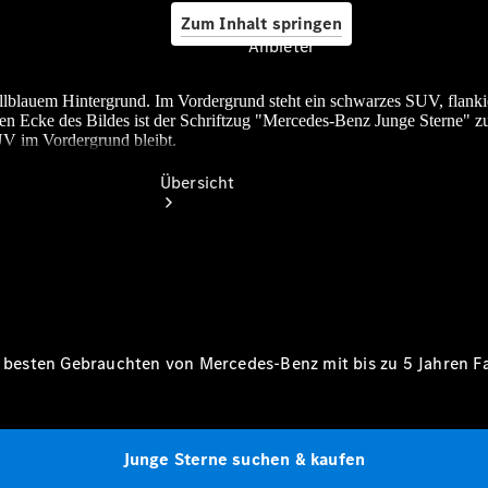
Zum Inhalt springen
Anbieter
lblauem Hintergrund. Im Vordergrund steht ein schwarzes SUV, flanki
ten Ecke des Bildes ist der Schriftzug "Mercedes-Benz Junge Sterne" z
UV im Vordergrund bleibt.
Anbieter
Übersicht
Startseite
ie besten Gebrauchten von Mercedes-Benz mit bis zu 5 Jahren
F
Ansprechpartner
finden
Beratung
vereinbaren
Junge Sterne suchen & kaufen
Servicetermin