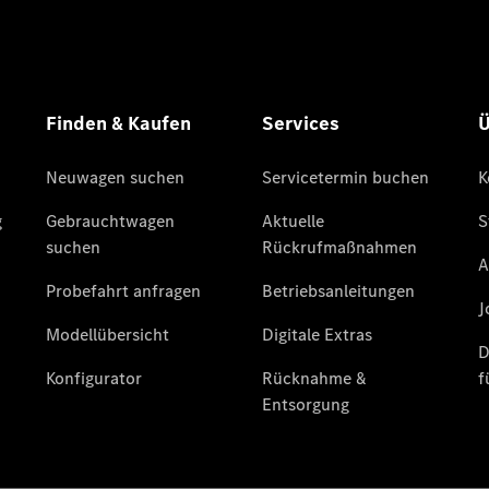
Finanzierung
Gewerbekunden
Kurzfristig
verfügbare
Angebote
V-Klasse
V-Klasse
Marco Polo
Limousinen
Der
elektrische
CLA mit EQ-
Technologie
Der neue
CLA
EQE