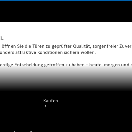
vereinbaren
Probefahrt
vereinbaren
Konfigurator
Modellübersicht
Tel: +49
n.
7461 1789 0
öffnen Sie die Türen zu geprüfter Qualität, sorgenfreier Zuverl
esonders attraktive Konditionen sichern wollen.
 richtige Entscheidung getroffen zu haben – heute, morgen und 
Kaufen