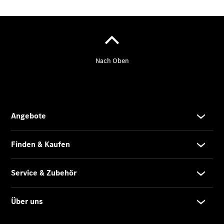
Pritschenfahrzeug
- elektrisch
Sprinter
Fahrgestell
eSprinter
Fahrgestell
- elektrisch
Vito
Vito
Kastenwagen
eVito
Kastenwagen
- elektrisch
Vito Mixto
Vito Tourer