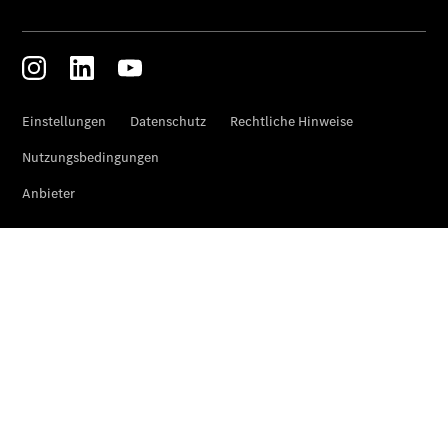
eVito
Tourer -
elektrisch
Citan
Citan
Kastenwagen
eCitan
Kastenwagen
- elektrisch
Citan
Tourer
eCitan
Tourer -
elektrisch
Auf- und
Umbaulösungen