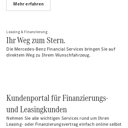
Mehr erfahren
Übersicht
Neuwagenangebote
Leasing & Finanzierung
Ihr Weg zum Stern.
Die Mercedes-Benz Financial Services bringen Sie auf
direktem Weg zu Ihrem Wunschfahrzeug.
Übersicht
Transporter
Highlights
Leasing
Privatkunden
Leasing
Kundenportal für Finanzierungs-
Gewerbekunden
Finanzierung
und Leasingkunden
Privatkunden
Finanzierung
Nehmen Sie alle wichtigen Services rund um Ihren
Gewerbekunden
Leasing- oder Finanzierungsvertrag einfach online selbst