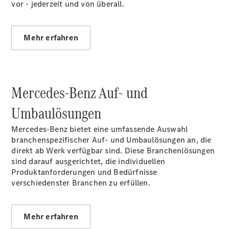
Mercedes-
vor - jederzeit und von überall.
Benz
Store
Gebrauchtwagensuche
Mehr erfahren
Elektrotransporter
Sprinter
Mercedes-Benz Auf- und
Umbaulösungen
Mercedes‑Benz bietet eine umfassende Auswahl
Sprinter
branchenspezifischer Auf- und Umbaulösungen an, die
Kastenwagen
direkt ab Werk verfügbar sind. Diese Branchenlösungen
eSprinter
sind darauf ausgerichtet, die individuellen
Kastenwagen
Produktanforderungen und Bedürfnisse
- elektrisch
verschiedenster Branchen zu erfüllen.
Sprinter
Tourer
Sprinter
Pritschenfahrzeug
Mehr erfahren
eSprinter