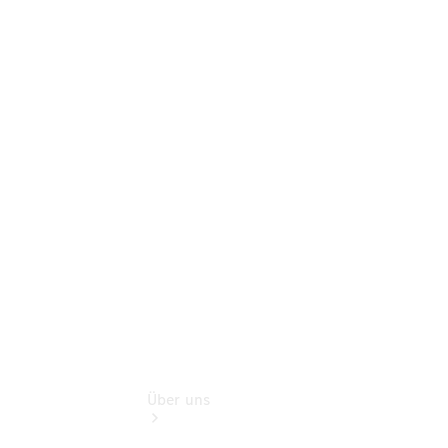
Online-
Terminbuchung
Pannen- &
Schadenhilfe
Service für
Reisemobile
Teile &
Zubehör
Rückrufe &
Umrüstungen
Über uns