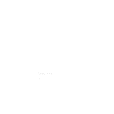
Junge
Sterne
Digitale
Extras
Services