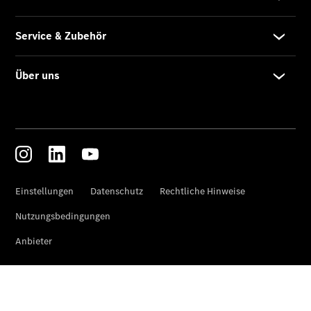
Übersicht
Finanzdienste
Mercedes-
Benz Rent
Reifen &
Kompletträder
Reifen- und
Komplettradschutz
EU-
Reifenlabel
Transporter-
Service