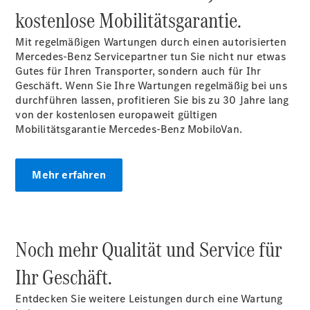
kostenlose Mobilitätsgarantie.
Übersicht
Mit regelmäßigen Wartungen durch einen autorisierten
Neuwagenangebote
Mercedes-Benz Servicepartner tun Sie nicht nur etwas
Gutes für Ihren Transporter, sondern auch für Ihr
Geschäft. Wenn Sie Ihre Wartungen regelmäßig bei uns
durchführen lassen, profitieren Sie bis zu 30 Jahre lang
von der kostenlosen europaweit gültigen
Mobilitätsgarantie Mercedes-Benz
MobiloVan.
Übersicht
Transporter
Mehr erfahren
Highlights
Leasing
Privatkunden
Leasing
Gewerbekunden
Noch mehr Qualität und Service für
Finanzierung
Privatkunden
Ihr Geschäft.
Finanzierung
Gewerbekunden
Entdecken Sie weitere Leistungen durch eine Wartung