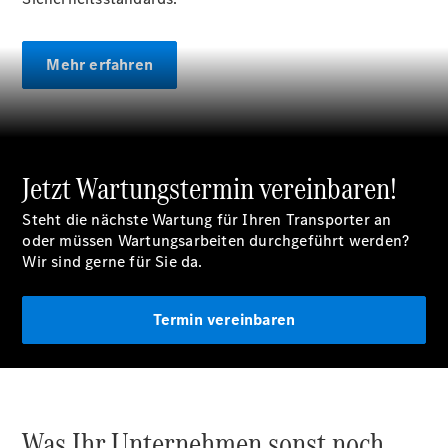
eVito
Tourer -
elektrisch
Mehr erfahren
Citan
Jetzt Wartungstermin vereinbaren!
Citan
Steht die nächste Wartung für Ihren Transporter an
Kastenwagen
oder müssen Wartungsarbeiten durchgeführt werden?
eCitan
Wir sind gerne für Sie da.
Kastenwagen
- elektrisch
Citan
Termin vereinbaren
Tourer
eCitan
Tourer -
elektrisch
Auf- und
Was Ihr Unternehmen sonst noch
Umbaulösungen