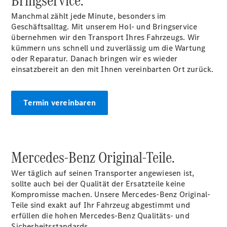
Bringservice.
Pritschenfahrzeug
Manchmal zählt jede Minute, besonders im
- elektrisch
Geschäftsalltag. Mit unserem Hol- und Bringservice
Sprinter
übernehmen wir den Transport Ihres Fahrzeugs. Wir
Fahrgestell
kümmern uns schnell und zuverlässig um die Wartung
eSprinter
oder Reparatur. Danach bringen wir es wieder
Fahrgestell
einsatzbereit an den mit Ihnen vereinbarten Ort zurück.
- elektrisch
Vito
Termin vereinbaren
Mercedes-Benz Original-Teile.
Vito
Kastenwagen
Wer täglich auf seinen Transporter angewiesen ist,
eVito
sollte auch bei der Qualität der Ersatzteile keine
Kastenwagen
Kompromisse machen. Unsere Mercedes-Benz Original-
- elektrisch
Teile sind exakt auf Ihr Fahrzeug abgestimmt und
Vito Mixto
erfüllen die hohen Mercedes-Benz Qualitäts- und
Vito Tourer
Sicherheitsstandards.