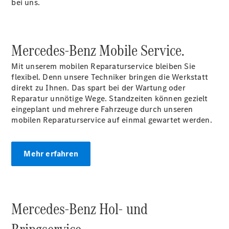
Mercedes-
bei uns.
Benz
Store
Gebrauchtwagensuche
Mercedes-Benz Mobile
Elektrotransporter
Service.
Sprinter
Mit unserem mobilen Reparaturservice bleiben Sie
flexibel. Denn unsere Techniker bringen die Werkstatt
direkt zu Ihnen. Das spart bei der Wartung oder
Reparatur unnötige Wege. Standzeiten können gezielt
eingeplant und mehrere Fahrzeuge durch unseren
mobilen Reparaturservice auf einmal gewartet werden.
Sprinter
Kastenwagen
eSprinter
Mehr erfahren
Kastenwagen
- elektrisch
Sprinter
Tourer
Mercedes-Benz Hol- und
Sprinter
Pritschenfahrzeug
eSprinter