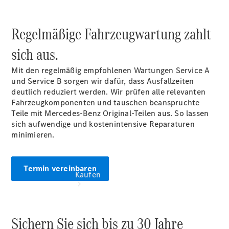
vereinbaren
Beratung
vereinbaren
Regelmäßige Fahrzeugwartung zahlt
Servicetermin
vereinbaren
sich aus.
Tel: +49
7461 1789 0
Mit den regelmäßig empfohlenen Wartungen Service A
und Service B sorgen wir dafür, dass Ausfallzeiten
deutlich reduziert werden. Wir prüfen alle relevanten
Fahrzeugkomponenten und tauschen beanspruchte
Teile mit Mercedes-Benz Original-Teilen aus. So lassen
sich aufwendige und kostenintensive Reparaturen
minimieren.
Termin vereinbaren
Kaufen
Sichern Sie sich bis zu 30 Jahre