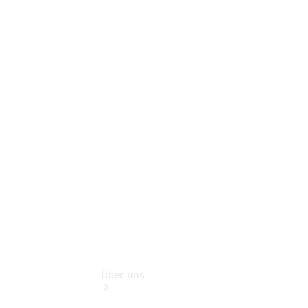
Online-
Terminbuchung
Pannen- &
Schadenhilfe
Service für
Reisemobile
Teile &
Zubehör
Rückrufe &
Umrüstungen
Über uns