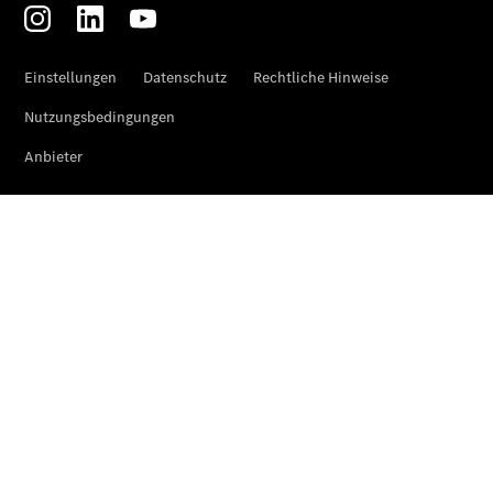
Mercedes-
Benz
Store
Gebrauchtwagensuche
Elektrotransporter
Sprinter
Sprinter
Kastenwagen
eSprinter
Kastenwagen
- elektrisch
Sprinter
Tourer
Sprinter
Pritschenfahrzeug
eSprinter