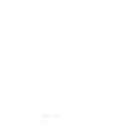
Online-
Terminbuchung
Pannen- &
Schadenhilfe
Service für
Reisemobile
Teile &
Zubehör
Rückrufe &
Umrüstungen
Über uns