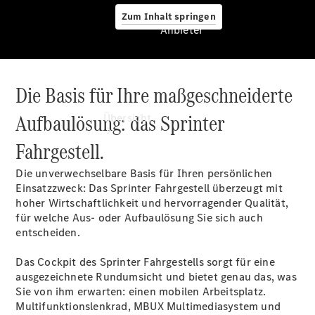
Zum Inhalt springen
Anbieter
Die Basis für Ihre maßgeschneiderte
Anbieter
Aufbaulösung: das Sprinter
Übersicht
Fahrgestell.
Die unverwechselbare Basis für Ihren persönlichen
Einsatzzweck: Das Sprinter Fahrgestell überzeugt mit
hoher Wirtschaftlichkeit und hervorragender Qualität,
für welche Aus- oder Aufbaulösung Sie sich auch
Startseite
entscheiden.
Modellübersicht
Konfigurator
Das Cockpit des Sprinter Fahrgestells sorgt für eine
Ansprechpartner
ausgezeichnete Rundumsicht und bietet genau das, was
finden
Sie von ihm erwarten: einen mobilen Arbeitsplatz.
Probefahrt
Multifunktionslenkrad
, MBUX
Multimediasystem
und