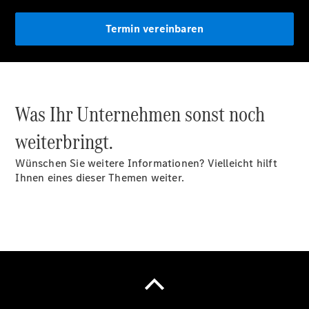
eVito
Tourer -
Termin vereinbaren
elektrisch
Citan
Was Ihr Unternehmen sonst noch
weiterbringt.
Citan
Kastenwagen
Wünschen Sie weitere Informationen? Vielleicht hilft
eCitan
Ihnen eines dieser Themen weiter.
Kastenwagen
- elektrisch
Citan
Tourer
eCitan
Tourer -
elektrisch
Auf- und
Umbaulösungen