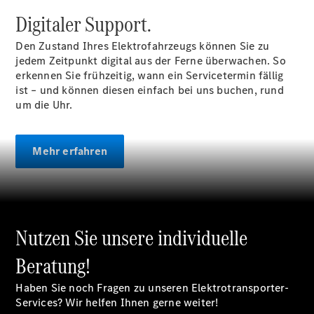
Pritschenfahrzeug
Digitaler Support.
- elektrisch
Sprinter
Den Zustand Ihres Elektrofahrzeugs können Sie zu
Fahrgestell
jedem Zeitpunkt digital aus der Ferne überwachen. So
eSprinter
erkennen Sie frühzeitig, wann ein Servicetermin fällig
Fahrgestell
ist – und können diesen einfach bei uns buchen, rund
- elektrisch
um die Uhr.
Vito
Mehr erfahren
Vito
Nutzen Sie unsere individuelle
Kastenwagen
eVito
Beratung!
Kastenwagen
- elektrisch
Haben Sie noch Fragen zu unseren Elektrotransporter-
Vito Mixto
Services? Wir helfen Ihnen gerne weiter!
Vito Tourer