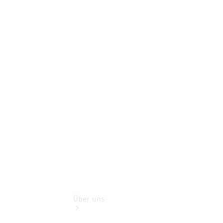
Online-
Terminbuchung
Pannen- &
Schadenhilfe
Service für
Reisemobile
Teile &
Zubehör
Rückrufe &
Umrüstungen
Über uns