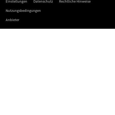
Übersicht
Finanzdienste
Mercedes-
Benz Rent
Reifen &
Kompletträder
Reifen- und
Komplettradschutz
EU-
Reifenlabel
Transporter-
Service