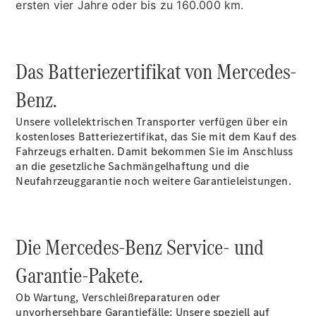
ersten vier Jahre oder bis zu 160.000 km.
Übersicht
Neuwagenangebote
Das Batteriezertifikat von Mercedes-
Benz.
Unsere vollelektrischen Transporter verfügen über ein
kostenloses Batteriezertifikat, das Sie mit dem Kauf des
Fahrzeugs erhalten. Damit bekommen Sie im Anschluss
Übersicht
an die gesetzliche Sachmängelhaftung und die
Transporter
Neufahrzeuggarantie noch weitere Garantieleistungen.
Highlights
Leasing
Privatkunden
Leasing
Die Mercedes-Benz Service- und
Gewerbekunden
Finanzierung
Garantie-Pakete.
Privatkunden
Finanzierung
Ob Wartung, Verschleißreparaturen oder
Gewerbekunden
unvorhersehbare Garantiefälle: Unsere speziell auf