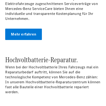
Mercedes-
Elektrofahrzeuge zugeschnittenen Serviceverträge von
Benz
Mercedes-Benz ServiceCare bieten Ihnen eine
Store
individuelle und transparente Kostenplanung für Ihr
Gebrauchtwagensuche
Unternehmen.
Elektrotransporter
Sprinter
Mehr erfahren
Hochvoltbatterie-Reparatur.
Sprinter
Kastenwagen
Wenn bei der Hochvoltbatterie Ihres Fahrzeugs mal ein
eSprinter
Reparaturbedarf auftritt, können Sie auf die
Kastenwagen
technologische Kompetenz von Mercedes-Benz zählen:
- elektrisch
In unserem Hochvoltbatterie-Reparaturzentrum können
Sprinter
fast alle Bauteile einer Hochvoltbatterie repariert
Tourer
werden.
Sprinter
Pritschenfahrzeug
eSprinter