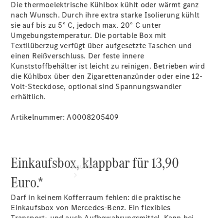
vereinbaren
Die thermoelektrische Kühlbox kühlt oder wärmt ganz
Beratung
nach Wunsch. Durch ihre extra starke Isolierung kühlt
vereinbaren
sie auf bis zu 5° C, jedoch max. 20° C unter
Servicetermin
Umgebungstemperatur. Die portable Box mit
vereinbaren
Textilüberzug verfügt über aufgesetzte Taschen und
Tel: +49
einen Reißverschluss. Der feste innere
7461 1789 0
Kunststoffbehälter ist leicht zu reinigen. Betrieben wird
die Kühlbox über den Zigarettenanzünder oder eine 12-
Volt-Steckdose, optional sind Spannungswandler
erhältlich.
Artikelnummer: A0008205409
Einkaufsbox, klappbar für 13,90
Kaufen
Euro.*
Darf in keinem Kofferraum fehlen: die praktische
Einkaufsbox von Mercedes-Benz. Ein flexibles
Transport- und auch Aufbewahrungsmittel. Kann bei