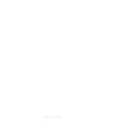
Online-
Terminbuchung
Pannen- &
Schadenhilfe
Service für
Reisemobile
Teile &
Zubehör
Rückrufe &
Umrüstungen
Über uns