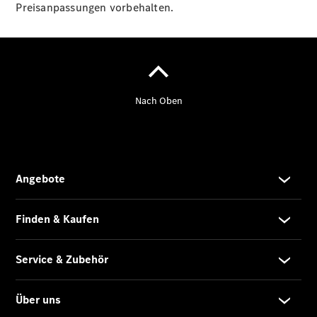
eVito
Preisanpassungen vorbehalten.
Tourer -
elektrisch
Citan
Citan
Kastenwagen
eCitan
Kastenwagen
- elektrisch
Citan
Tourer
eCitan
Tourer -
elektrisch
Auf- und
Umbaulösungen