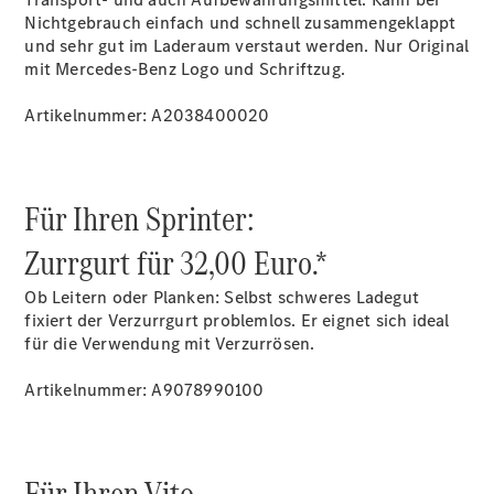
Nichtgebrauch einfach und schnell zusammengeklappt
und sehr gut im Laderaum verstaut werden. Nur Original
Übersicht
mit Mercedes-Benz Logo und Schriftzug.
Neuwagenangebote
Artikelnummer: A2038400020
Für Ihren Sprinter:
Übersicht
Zurrgurt für 32,00 Euro.*
Transporter
Highlights
Ob Leitern oder Planken: Selbst schweres Ladegut
Leasing
fixiert der Verzurrgurt problemlos. Er eignet sich ideal
Privatkunden
für die Verwendung mit Verzurrösen.
Leasing
Gewerbekunden
Artikelnummer: A9078990100
Finanzierung
Privatkunden
Finanzierung
Gewerbekunden
Für Ihren Vito.