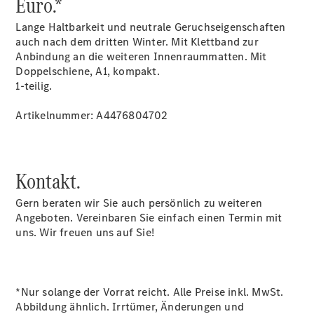
Euro.*
Pritschenfahrzeug
- elektrisch
Lange Haltbarkeit und neutrale Geruchseigenschaften
Sprinter
auch nach dem dritten Winter. Mit Klettband zur
Fahrgestell
Anbindung an die weiteren Innenraummatten. Mit
eSprinter
Doppelschiene, A1, kompakt.
Fahrgestell
1-teilig.
- elektrisch
Vito
Artikelnummer: A4476804702
Kontakt.
Gern beraten wir Sie auch persönlich zu weiteren
Vito
Angeboten. Vereinbaren Sie einfach einen Termin mit
Kastenwagen
uns. Wir freuen uns auf Sie!
eVito
Kastenwagen
- elektrisch
Vito Mixto
*Nur solange der Vorrat reicht. Alle Preise inkl. MwSt.
Vito Tourer
Abbildung ähnlich. Irrtümer, Änderungen und