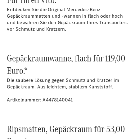
Mercedes-
Benz
Entdecken Sie die Original Mercedes-Benz
Store
Gepäckraummatten und -wannen in flach oder hoch
Gebrauchtwagensuche
und bewahren Sie den Gepäckraum Ihres Transporters
Elektrotransporter
vor Schmutz und Kratzern.
Sprinter
Gepäckraumwanne, flach für 119,00
Euro.*
Sprinter
Die saubere Lösung gegen Schmutz und Kratzer im
Kastenwagen
Gepäckraum. Aus leichtem, stabilem Kunststoff.
eSprinter
Kastenwagen
Artikelnummer: A4478140041
- elektrisch
Sprinter
Tourer
Sprinter
Ripsmatten, Gepäckraum für 53,00
Pritschenfahrzeug
eSprinter