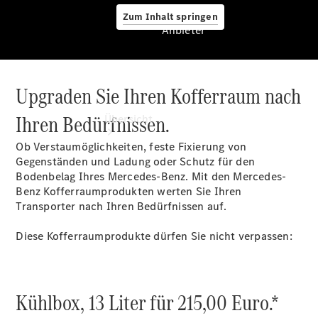
Zum Inhalt springen
Anbieter
Upgraden Sie Ihren Kofferraum nach
Anbieter
Ihren Bedürfnissen.
Übersicht
Ob Verstaumöglichkeiten, feste Fixierung von
Gegenständen und Ladung oder Schutz für den
Bodenbelag Ihres Mercedes-Benz. Mit den Mercedes-
Benz Kofferraumprodukten werten Sie Ihren
Transporter nach Ihren Bedürfnissen auf.
Startseite
Diese Kofferraumprodukte dürfen Sie nicht verpassen:
Modellübersicht
Konfigurator
Ansprechpartner
finden
Kühlbox, 13 Liter für 215,00 Euro.*
Probefahrt