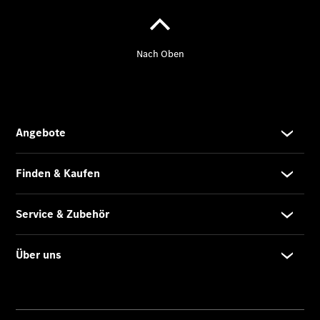
eVito
Tourer -
elektrisch
Citan
Citan
Kastenwagen
eCitan
Kastenwagen
- elektrisch
Citan
Tourer
eCitan
Tourer -
elektrisch
Auf- und
Umbaulösungen