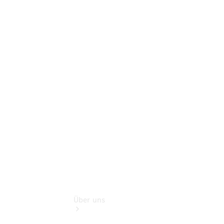
Online-
Terminbuchung
Pannen- &
Schadenhilfe
Service für
Reisemobile
Teile &
Zubehör
Rückrufe &
Umrüstungen
Über uns