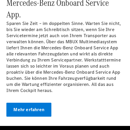
Mercedes-Benz Onboard Service
Pritschenfahrzeug
- elektrisch
App.
Sprinter
Fahrgestell
Sparen Sie Zeit – im doppelten Sinne. Warten Sie nicht,
eSprinter
bis Sie wieder am Schreibtisch sitzen, wenn Sie Ihre
Fahrgestell
Servicetermine jetzt auch von Ihrem Transporter aus
- elektrisch
verwalten können. Über das MBUX Multimediasystem
Vito
liefert Ihnen die Mercedes-Benz Onboard Service App
alle relevanten Fahrzeugdaten und wirkt als direkte
Verbindung zu Ihrem Servicepartner. Werkstatttermine
lassen sich so leichter im Voraus planen und auch
proaktiv über die Mercedes-Benz Onboard Service App
buchen. Sie können Ihre Fahrzeugverfügbarkeit rund
um die Wartung effizienter organisieren. All das aus
Vito
Ihrem Cockpit heraus.
Kastenwagen
eVito
Kastenwagen
Mehr erfahren
- elektrisch
Vito Mixto
Vito Tourer