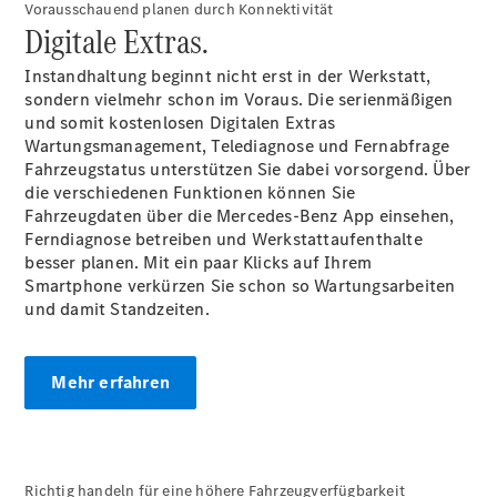
Vorausschauend planen durch Konnektivität
Digitale Extras.
Übersicht
Instandhaltung beginnt nicht erst in der Werkstatt,
Neuwagenangebote
sondern vielmehr schon im Voraus. Die serienmäßigen
und somit kostenlosen Digitalen Extras
Wartungsmanagement, Telediagnose und Fernabfrage
Fahrzeugstatus unterstützen Sie dabei vorsorgend. Über
die verschiedenen Funktionen können Sie
Fahrzeugdaten über die Mercedes-Benz App einsehen,
Ferndiagnose betreiben und Werkstattaufenthalte
Übersicht
besser planen. Mit ein paar Klicks auf Ihrem
Transporter
Smartphone verkürzen Sie schon so Wartungsarbeiten
Highlights
und damit Standzeiten.
Leasing
Privatkunden
Leasing
Mehr erfahren
Gewerbekunden
Finanzierung
Privatkunden
Finanzierung
Gewerbekunden
Richtig handeln für eine höhere Fahrzeugverfügbarkeit