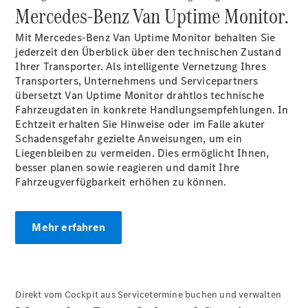
Mercedes-
Mercedes-Benz Van Uptime Monitor.
Benz
Store
Mit Mercedes-Benz Van Uptime Monitor behalten Sie
Gebrauchtwagensuche
jederzeit den Überblick über den technischen Zustand
Elektrotransporter
Ihrer Transporter. Als intelligente Vernetzung Ihres
Sprinter
Transporters, Unternehmens und Servicepartners
übersetzt Van Uptime Monitor drahtlos technische
Fahrzeugdaten in konkrete Handlungsempfehlungen. In
Echtzeit erhalten Sie Hinweise oder im Falle akuter
Schadensgefahr gezielte Anweisungen, um ein
Liegenbleiben zu vermeiden. Dies ermöglicht Ihnen,
besser planen sowie reagieren und damit Ihre
Sprinter
Fahrzeugverfügbarkeit erhöhen zu können.
Kastenwagen
eSprinter
Kastenwagen
Mehr erfahren
- elektrisch
Sprinter
Tourer
Sprinter
Pritschenfahrzeug
Direkt vom Cockpit aus Servicetermine buchen und verwalten
eSprinter