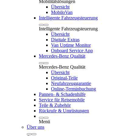
Mobilitätslösungen
Übersicht
MobiloVan
Intelligente Fahrzeugsteuerung
Intelligente Fahrzeugsteuerung
Übersicht
Digitale Extras
Van Uptime Monitor
Onboard Service App
Mercedes-Benz Qualität
Mercedes-Benz Qualität
Übersicht
Original-Teile
Neufahrzeuggarantie
Online-Terminbuchung
Pannen- & Schadenhilfe
Service für Reisemobile
Teile & Zubehör
Rückrufe & Umrüstungen
Menü
Über uns